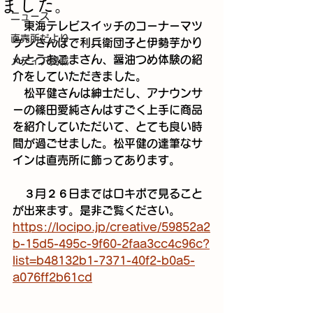
ました。
ニュース
　東海テレビスイッチのコーナーマツ
直売所だより
ケンさんぽで利兵衛団子と伊勢芋かり
んとうおこまさん、醤油つめ体験の紹
メディア掲載
介をしていただきました。
　松平健さんは紳士だし、アナウンサ
ーの篠田愛純さんはすごく上手に商品
を紹介していただいて、とても良い時
間が過ごせました。松平健の達筆なサ
インは直売所に飾ってあります。
　３月２６日まではロキポで見ること
が出来ます。是非ご覧ください。
https://locipo.jp/creative/59852a2
b-15d5-495c-9f60-2faa3cc4c96c?
list=b48132b1-7371-40f2-b0a5-
a076ff2b61cd