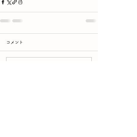
コメント
コメントを追加…
三重県津市一身田町362番
地
TEL：059-232-2121
FAX：059-231-2800