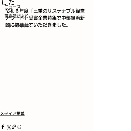
した
ニュース
令和６年度「三重のサステナブル経営
直売所だより
アワード」受賞企業特集で中部経済新
聞に掲載していただきました。
メディア掲載
メディア掲載