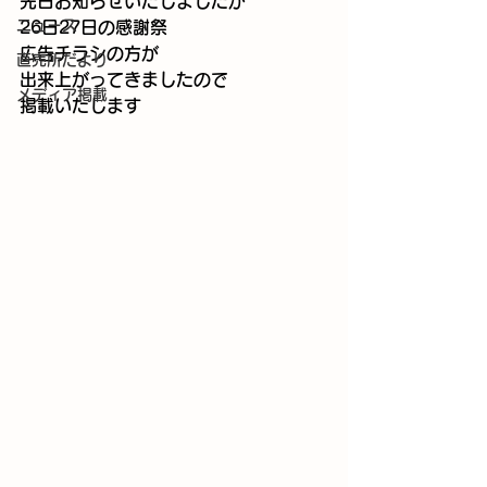
先日お知らせいたしましたが
ニュース
26日27日の感謝祭
広告チラシの方が
直売所だより
出来上がってきましたので
メディア掲載
掲載いたします