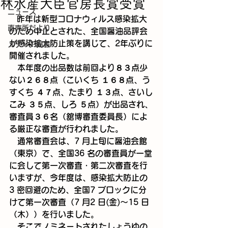
林水産大臣官房長賞受賞
ニュース
   昨年は新型コロナウィルス感染拡大
直売所だより
のため中止とされた、全国醤油品評会
が感染拡大防止策を講じて、2年ぶりに
メディア掲載
開催されました。
　本年度の出品数は前回より８３点少
ない２６８点（こいくち １６８点、う
すくち ４７点、たまり １３点、さいし
こみ ３５点、しろ ５点）が出品され、
審査員３６名（舘博審査委員長）によ
る厳正な審査が行われました。
　通常審査会は、7 月上旬に醤油会館
（東京）で、全国36 名の審査員が一堂
に会して第一次審査・第二次審査を行
いますが、今年度は、感染拡大防止の 
3 密回避のため、全国7 ブロックに分
けて第一次審査（7 月2 日(金)～15 日
（木））を行いました。
　そこでノミネートされたしょうゆの