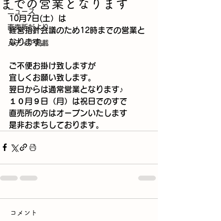
までの営業となります
ニュース
10月7日(土）は
直売所だより
経営指針会議のため12時までの営業と
なります。
メディア掲載
ご不便お掛け致しますが
宜しくお願い致します。
翌日からは通常営業となります♪
１０月９日（月）は祝日でのすで
直売所の方はオープンいたします
是非おまちしております。
コメント