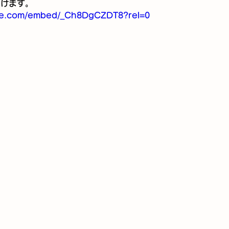
だけます。
ube.com/embed/_Ch8DgCZDT8?rel=0