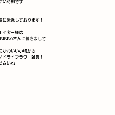
すい時期です
。
気に営業しております！
エイター様は
KIKKAさんに続きまして
にかわいい小物から
いドライフラワー雑貨！
ださいね！