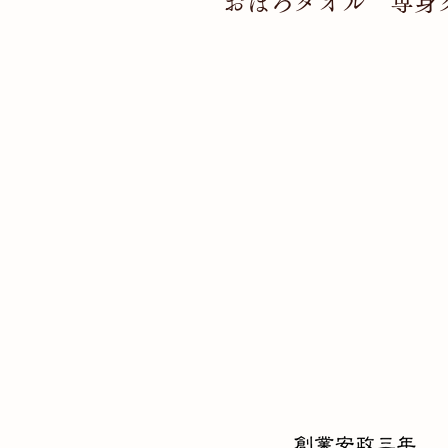
おぼろタオル 専身