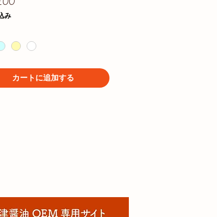
価
100
格
込み
カートに追加する