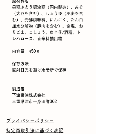
原材料名
果糖ぶどう糖液糖（国内製造）、みそ
（大豆を含む）、しょうゆ（小麦を含
む）、発酵調味料、にんにく、たん白
加水分解物（豚肉を含む）、食塩、ね
りごま、こしょう、唐辛子/酒精、ト
レハロース、香辛料抽出物
内容量 450ｇ
保存方法
直射日光を避け冷暗所で保存
製造者
下津醤油株式会社
三重県津市一身田町362
プライバシーポリシー
特定商取引法に基づく表記