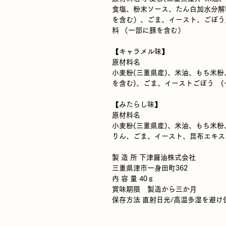
食塩、粉末ソース、たん白加水分解
を含む）、ごま、イースト、ごぼう
料 （一部に豚を含む）
【キャラメル味】
原材料名
小麦粉(三重県産)、米油、もち米
を含む)、ごま、イーストごぼう (
【みたらし味】
原材料名
小麦粉(三重県産)、米油、もち米粉
りん、ごま、イースト、昆布エキス
製 造 所 下津醤油株式会社
三重県津市一身田町362
内 容 量 40ｇ
賞味期限 製造から三か月
保存方法 直射日光/高温多湿を避け