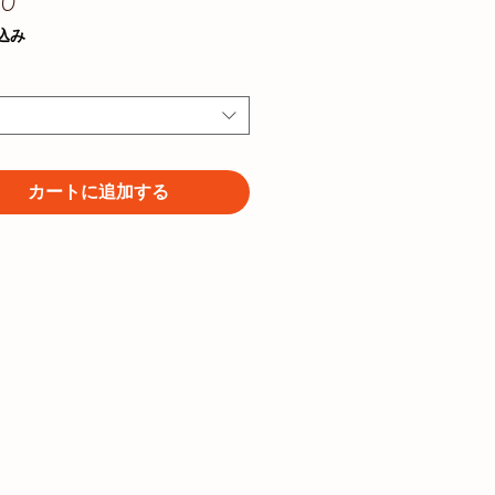
価
0
格
込み
カートに追加する