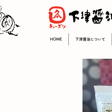
HOME
下津醤油について