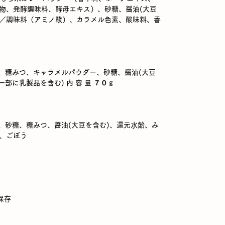
物、発酵調味料、酵母エキス）、砂糖、醤油(大豆
／調味料（アミノ酸）、カラメル色素、酸味料、香
粉、糖みつ、キャラメルパウダー、砂糖、醤油(大豆
一部に乳製品を含む) 内 容 量 ７０ｇ
、砂糖、糖みつ、醤油(大豆を含む)、還元水飴、み
、ごぼう
保存