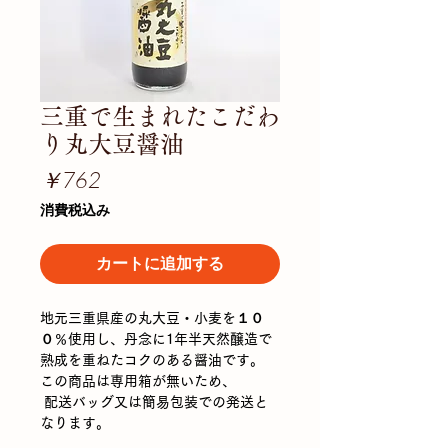
三重で生まれたこだわ
り丸大豆醤油
価
￥762
格
消費税込み
カートに追加する
地元三重県産の丸大豆・小麦を１０
０％使用し、丹念に1年半天然醸造で
熟成を重ねたコクのある醤油です。
この商品は専用箱が無いため、
配送バッグ又は簡易包装での発送と
なります。