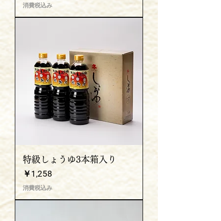
消費税込み
特級しょうゆ3本箱入り
価格
￥1,258
消費税込み