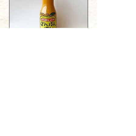
ぽんぽん酢 200ml
価格
￥420
消費税込み