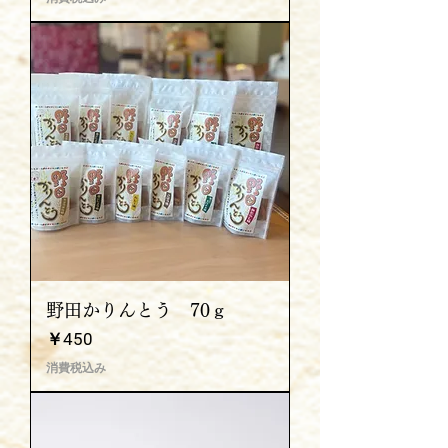
野田かりんとう 70ｇ
価格
￥450
消費税込み