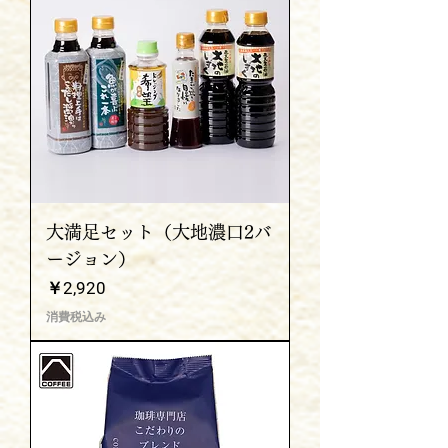
大満足セット（大地濃口2バ
ージョン）
価格
￥2,920
消費税込み