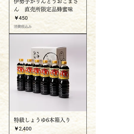
伊勢芋かりんとうおこまさ
ん 直売所限定品蜂蜜味
価格
￥450
消費税込み
特級しょうゆ6本箱入り
価格
￥2,400